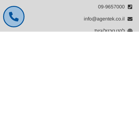
09-9657000
info@agentek.co.il
להט טכנולוגיות
לינקדאין
קטלוג מוצרים
General Lab Equipment
Analytical Chemistry
Life Sciences
Medical Equipment
PAT & Formulations
Materials Science
Physical Measurements
Industrial Weighing & Product Inspection