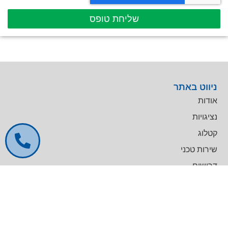
שליחת טופס
ניווט באתר
אודות
נציגויות
קטלוג
שירות טכני
דרושים
צרו קשר
צרו קשר
מרכז עסקים GREENWORK יקום, בניין A