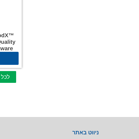
rodX™
uality
tware
לכל 
ניווט באתר