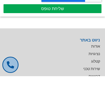
שליחת טופס
ניווט באתר
אודות
נציגויות
קטלוג
שירות טכני
דרושים
צרו קשר
צרו קשר
מרכז עסקים GREENWORK יקום, בניין A