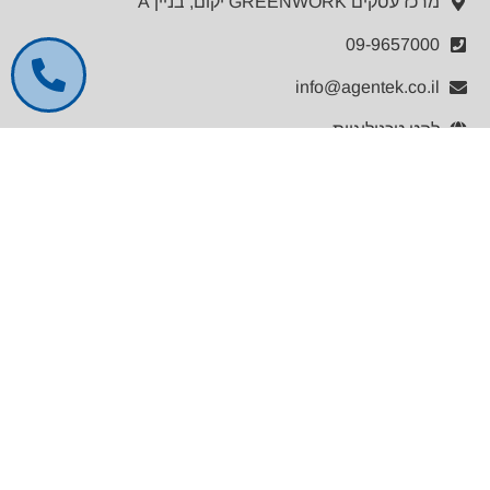
מרכז עסקים GREENWORK יקום, בניין A
09-9657000
info@agentek.co.il
להט טכנולוגיות
לינקדאין
קטלוג מוצרים
General Lab Equipment
Analytical Chemistry
Life Sciences
Medical Equipment
PAT & Formulations
Materials Science
Physical Measurements