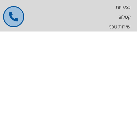
נציגויות
קטלוג
שירות טכני
דרושים
צרו קשר
צרו קשר
מרכז עסקים GREENWORK יקום, בניין A
09-9657000
info@agentek.co.il
להט טכנולוגיות
לינקדאין
קטלוג מוצרים
General Lab Equipment