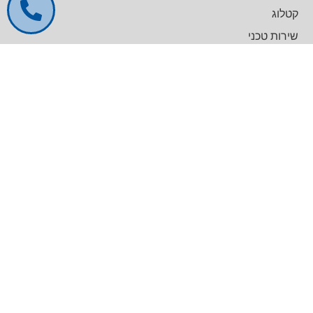
קטלוג
שירות טכני
דרושים
צרו קשר
צרו קשר
מרכז עסקים GREENWORK יקום, בניין A
09-9657000
info@agentek.co.il
להט טכנולוגיות
לינקדאין
קטלוג מוצרים
General Lab Equipment
Analytical Chemistry