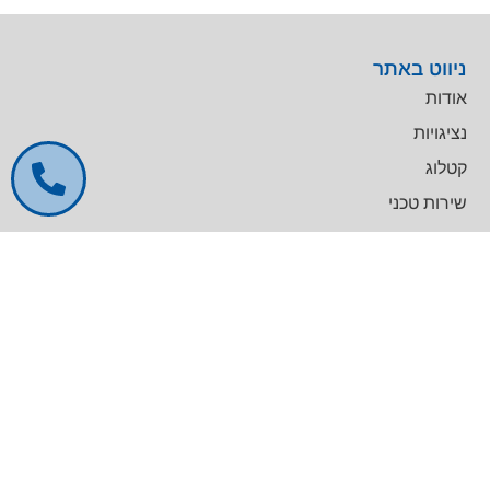
ניווט באתר
אודות
נציגויות
קטלוג
שירות טכני
דרושים
צרו קשר
צרו קשר
מרכז עסקים GREENWORK יקום, בניין A
09-9657000
info@agentek.co.il
להט טכנולוגיות