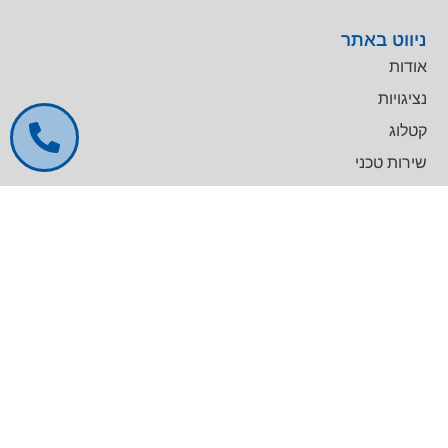
ניווט באתר
אודות
נציגויות
קטלוג
שירות טכני
דרושים
צרו קשר
צרו קשר
מרכז עסקים GREENWORK יקום, בניין A
09-9657000
info@agentek.co.il
להט טכנולוגיות