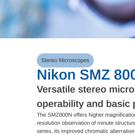
Stereo Microscopes
Nikon SMZ 80
Versatile stereo micr
operability and basic
The SMZ800N offers higher magnification
resolution observation of minute structur
series, its improved chromatic aberratio