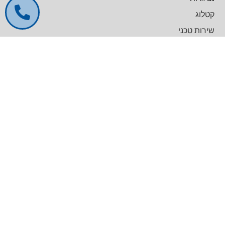
קטלוג
שירות טכני
דרושים
צרו קשר
צרו קשר
מרכז עסקים GREENWORK יקום, בניין A
09-9657000
info@agentek.co.il
להט טכנולוגיות
לינקדאין
קטלוג מוצרים
General Lab Equipment