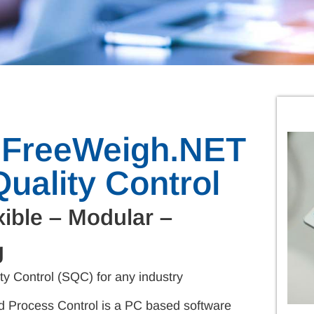
o FreeWeigh.NET
 Quality Control
ible – Modular –
g
ity Control (SQC) for any industry
nd Process Control is a PC based software