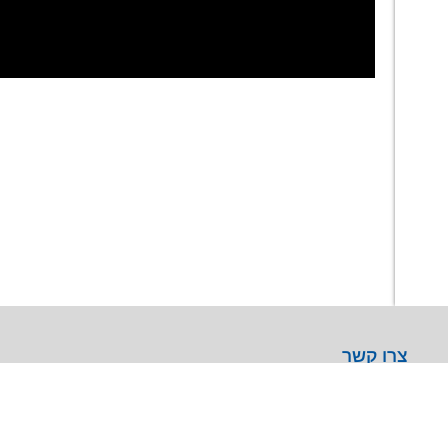
צרו קשר
מרכז עסקים GREENWORK יקום, בניין A
09-9657000