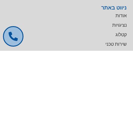
ניווט באתר
אודות
נציגויות
קטלוג
שירות טכני
דרושים
צרו קשר
צרו קשר
מרכז עסקים GREENWORK יקום, בניין A
09-9657000
info@agentek.co.il
להט טכנולוגיות
לינקדאין