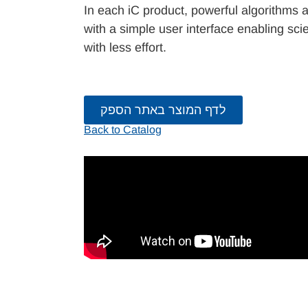
In each iC product, powerful algorithms 
with a simple user interface enabling sc
with less effort.
לדף המוצר באתר הספק
Back to Catalog