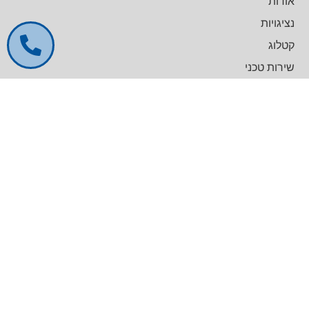
אודות
נציגויות
קטלוג
שירות טכני
דרושים
צרו קשר
צרו קשר
מרכז עסקים GREENWORK יקום, בניין A
09-9657000
info@agentek.co.il
להט טכנולוגיות
לינקדאין
קטלוג מוצרים