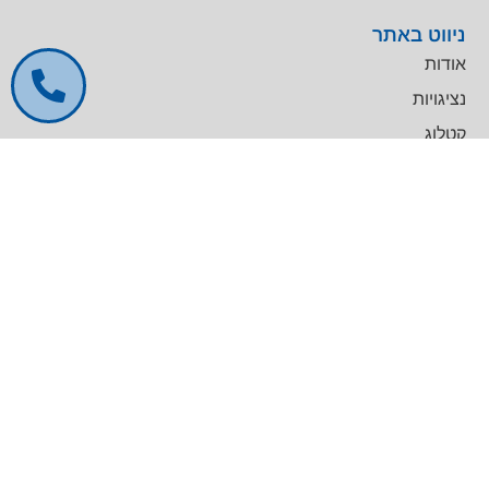
ניווט באתר
אודות
נציגויות
קטלוג
שירות טכני
דרושים
צרו קשר
צרו קשר
מרכז עסקים GREENWORK יקום, בניין A
09-9657000
info@agentek.co.il
להט טכנולוגיות
לינקדאין