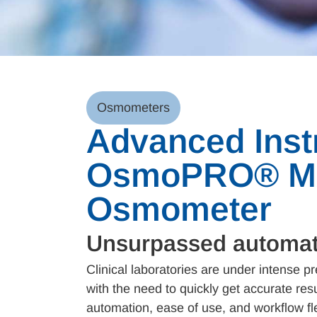
Osmometers
Advanced Ins
OsmoPRO® MA
Osmometer
Unsurpassed automat
Clinical laboratories are under intense p
with the need to quickly get accurate res
automation, ease of use, and workflow 