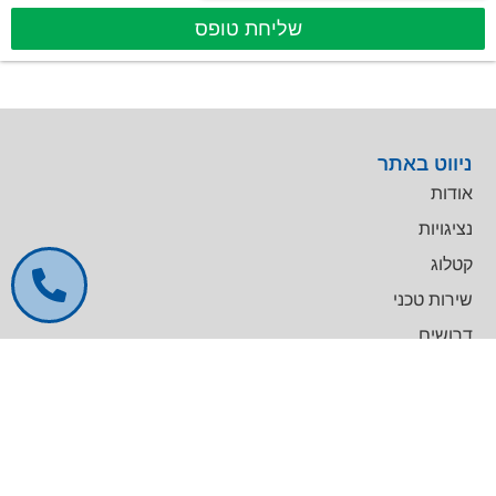
שליחת טופס
ניווט באתר
אודות
נציגויות
קטלוג
שירות טכני
דרושים
צרו קשר
צרו קשר
מרכז עסקים GREENWORK יקום, בניין A
09-9657000