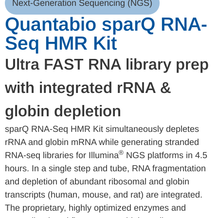
Next-Generation Sequencing (NGS)
Quantabio sparQ RNA-
Seq HMR Kit
Ultra FAST RNA library prep
with integrated rRNA &
globin depletion
sparQ RNA-Seq HMR Kit simultaneously depletes
rRNA and globin mRNA while generating stranded
®
RNA-seq libraries for Illumina
NGS platforms in 4.5
hours. In a single step and tube, RNA fragmentation
and depletion of abundant ribosomal and globin
transcripts (human, mouse, and rat) are integrated.
The proprietary, highly optimized enzymes and