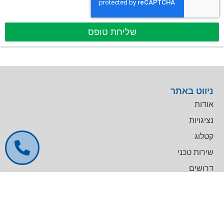
שליחת טופס
ניווט באתר
אודות
נציגויות
קטלוג
שירות טכני
דרושים
צרו קשר
צרו קשר
מרכז עסקים GREENWORK יקום, בניין A