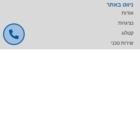
ניווט באתר
אודות
נציגויות
קטלוג
שירות טכני
דרושים
צרו קשר
צרו קשר
מרכז עסקים GREENWORK יקום, בניין A
09-9657000
info@agentek.co.il
להט טכנולוגיות
לינקדאין