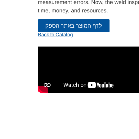
measurement errors. Now, the weld insp
time, money, and resources.
לדף המוצר באתר הספק
Back to Catalog