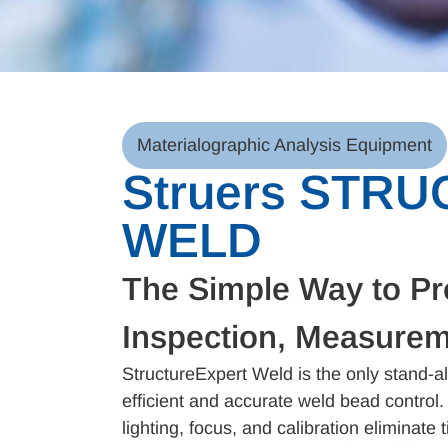
Materialographic Analysis Equipment
Struers STR
WELD
The Simple Way to Pr
Inspection, Measurem
StructureExpert Weld is the only stand-a
efficient and accurate weld bead control
lighting, focus, and calibration elimina