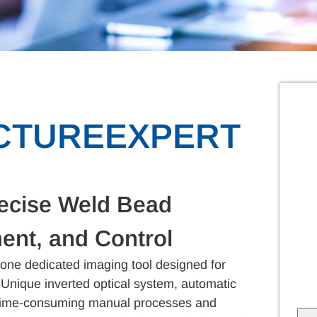
UCTUREEXPERT
ecise Weld Bead
ent, and Control
lone dedicated imaging tool designed for
. Unique inverted optical system, automatic
te time-consuming manual processes and