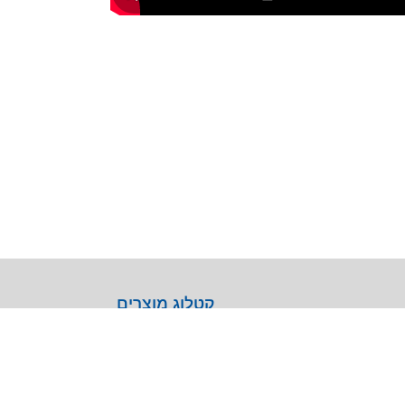
קטלוג מוצרים
General Lab Equipment
Analytical Chemistry
Life Sciences