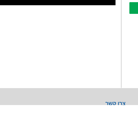
צרו קשר
מרכז עסקים GREENWORK יקום, בניין A
09-9657000
info@agentek.co.il