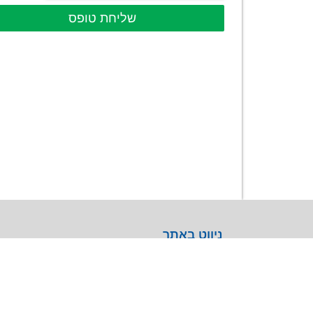
שליחת טופס
ניווט באתר
אודות
נציגויות
קטלוג