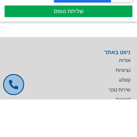
שליחת טופס
ניווט באתר
אודות
נציגויות
קטלוג
שירות טכני
דרושים
צרו קשר
צרו קשר
מרכז עסקים GREENWORK יקום, בניין A