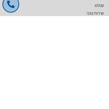
קטלוג
שירות טכני
דרושים
צרו קשר
צרו קשר
מרכז עסקים GREENWORK יקום, בניין A
09-9657000
info@agentek.co.il
להט טכנולוגיות
לינקדאין
קטלוג מוצרים
General Lab Equipment
Analytical Chemistry