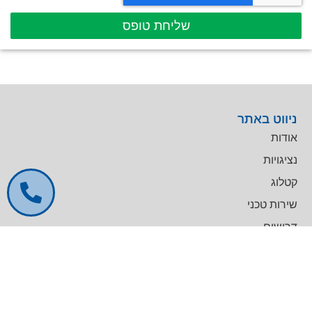
שליחת טופס
ניווט באתר
אודות
נציגויות
קטלוג
שירות טכני
דרושים
צרו קשר
צרו קשר
מרכז עסקים GREENWORK יקום, בניין A