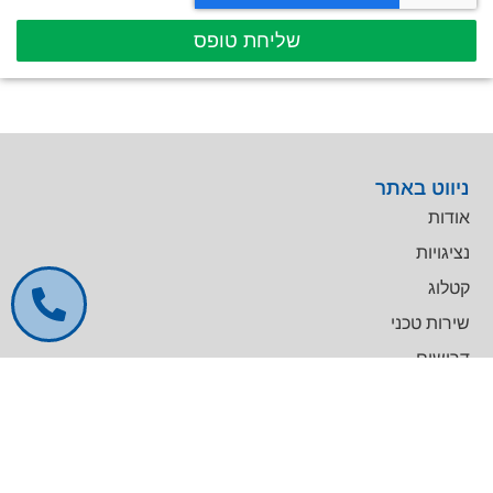
שליחת טופס
ניווט באתר
אודות
נציגויות
קטלוג
שירות טכני
דרושים
צרו קשר
צרו קשר
מרכז עסקים GREENWORK יקום, בניין A