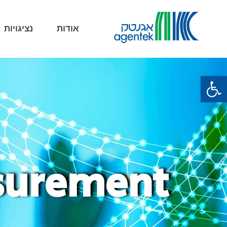
אודות
נציגויות
פתח סרגל נגישות
asurement