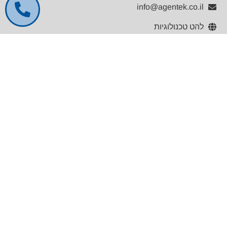
info@agentek.co.il
להט טכנולוגיות
לינקדאין
קטלוג מוצרים
General Lab Equipment
Analytical Chemistry
Life Sciences
Medical Equipment
PAT & Formulations
Materials Science
Physical Measurements
Industrial Weighing & Product Inspection